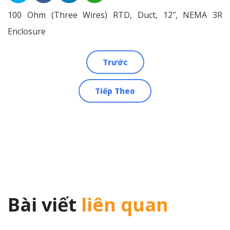
100 Ohm (Three Wires) RTD, Duct, 12″, NEMA 3R
Enclosure
Trước
Điều
Tiếp Theo
hướng
bài
viết
Bài viết
liên quan