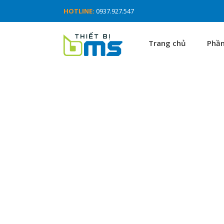
HOTLINE:
0937.927.547
Trang chủ
Phầ