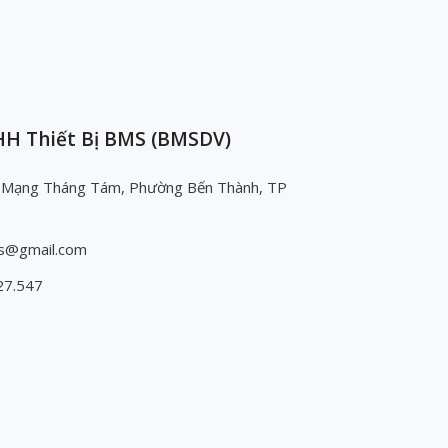
H Thiết Bị BMS (BMSDV)
 Mạng Tháng Tám, Phường Bến Thành, TP
s@gmail.com
27.547