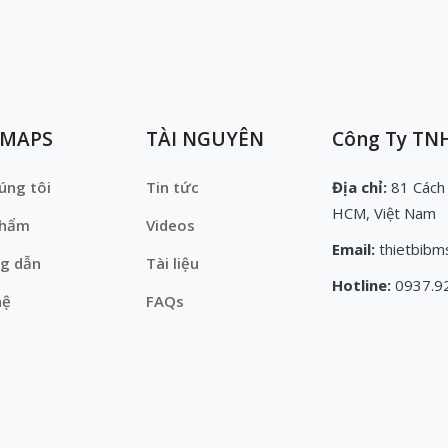
EMAPS
TÀI NGUYÊN
Công Ty TNH
úng tôi
Tin tức
Địa chỉ:
81 Cách
HCM, Việt Nam
phẩm
Videos
Email:
thietbibm
g dẫn
Tài liệu
Hotline:
0937.9
hệ
FAQs