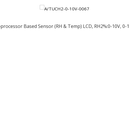
processor Based Sensor (RH & Temp) LCD, RH2%:0-10V, 0-1
ều
ớng
t