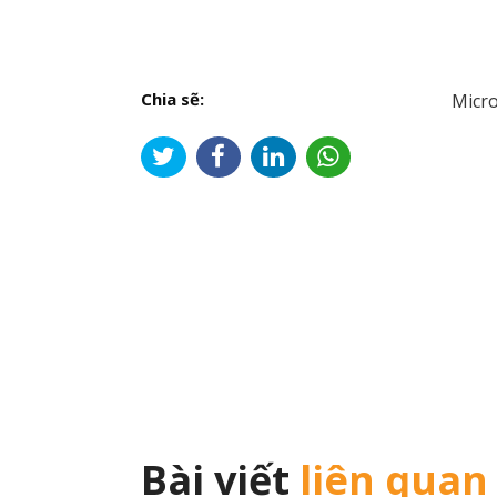
Chia sẽ:
Micro
Đi
hư
bài
viế
Bài viết
liên quan