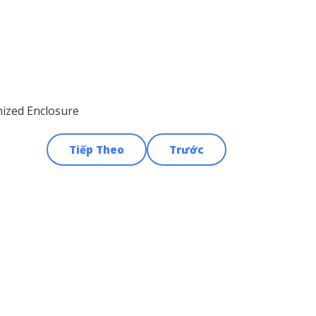
nized Enclosure
Tiếp Theo
Trước