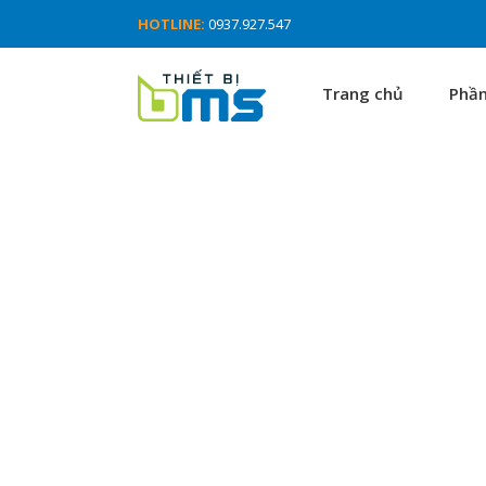
HOTLINE:
0937.927.547
Trang chủ
Phầ