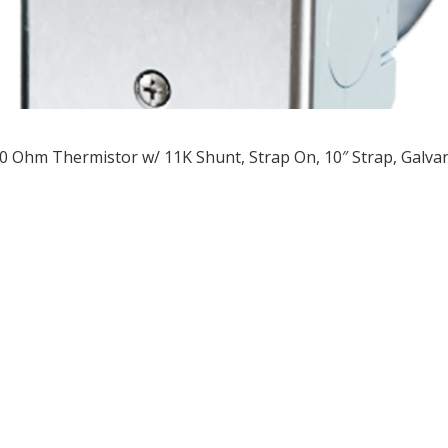
0 Ohm Thermistor w/ 11K Shunt, Strap On, 10″ Strap, Galva
ều
ớng
t