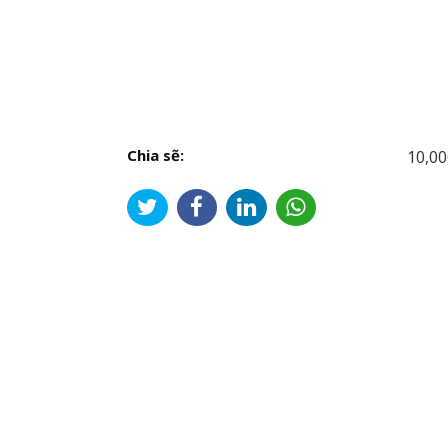
Chia sẽ:
10,00
Đi
hư
bài
viế