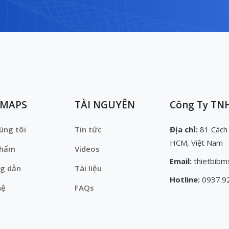
EMAPS
TÀI NGUYÊN
Công Ty TNH
úng tôi
Tin tức
Địa chỉ:
81 Cách
HCM, Việt Nam
phẩm
Videos
Email:
thietbibm
g dẫn
Tài liệu
Hotline:
0937.9
hệ
FAQs