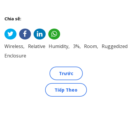
Chia sẽ:
Wireless, Relative Humidity, 3%, Room, Ruggedized
Enclosure
Trước
Điều
Tiếp Theo
hướng
bài
viết