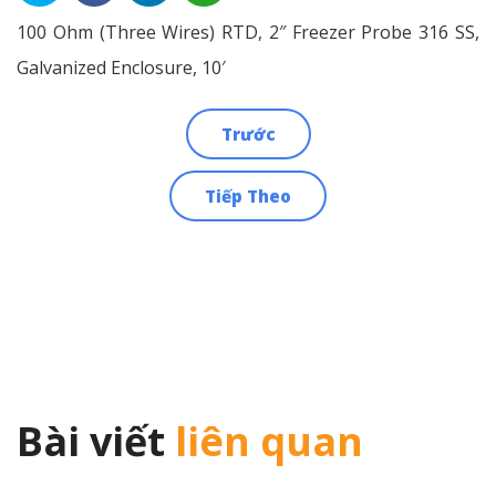
100 Ohm (Three Wires) RTD, 2″ Freezer Probe 316 SS,
Galvanized Enclosure, 10′
Trước
Điều
Tiếp Theo
hướng
bài
viết
Bài viết
liên quan