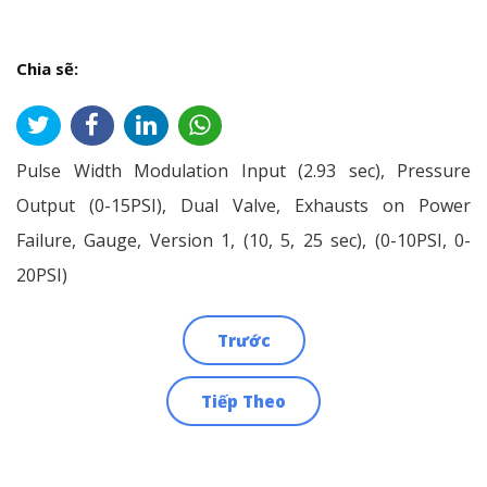
Chia sẽ:
Pulse Width Modulation Input (2.93 sec), Pressure
Output (0-15PSI), Dual Valve, Exhausts on Power
Failure, Gauge, Version 1, (10, 5, 25 sec), (0-10PSI, 0-
20PSI)
Trước
Điều
Tiếp Theo
hướng
bài