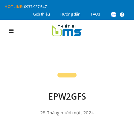
HOTLINE:
0937.927.547
Giới thiệu
Hướng dẫn
FAQs
EPW2GFS
28 Tháng mười một, 2024