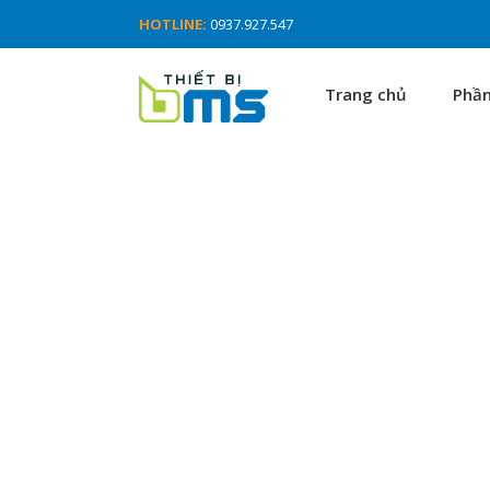
HOTLINE:
0937.927.547
Trang chủ
Phầ