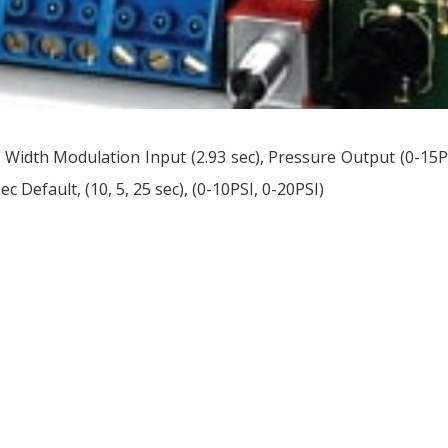
 Width Modulation Input (2.93 sec), Pressure Output (0-15P
sec Default, (10, 5, 25 sec), (0-10PSI, 0-20PSI)
ều
ớng
t