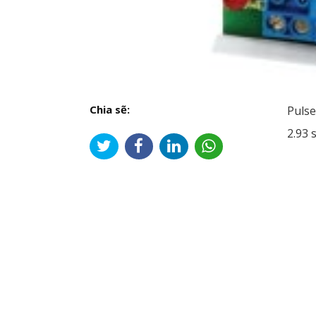
Chia sẽ:
Pulse
2.93 
Đi
hư
bài
viế