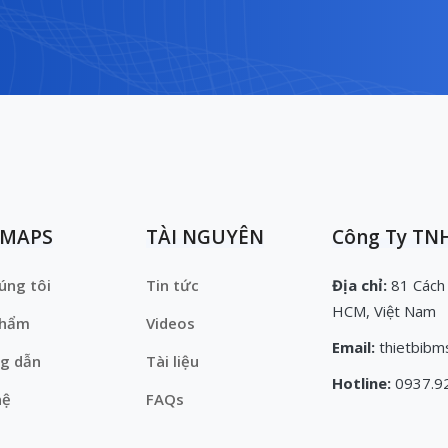
EMAPS
TÀI NGUYÊN
Công Ty TNH
úng tôi
Tin tức
Địa chỉ:
81 Cách
HCM, Việt Nam
phẩm
Videos
Email:
thietbibm
g dẫn
Tài liệu
Hotline:
0937.9
hệ
FAQs