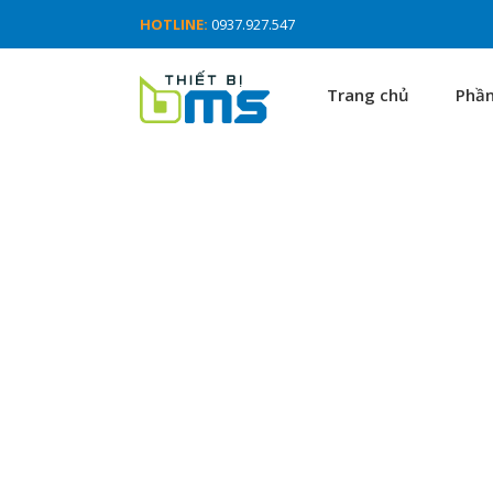
HOTLINE:
0937.927.547
Trang chủ
Phầ