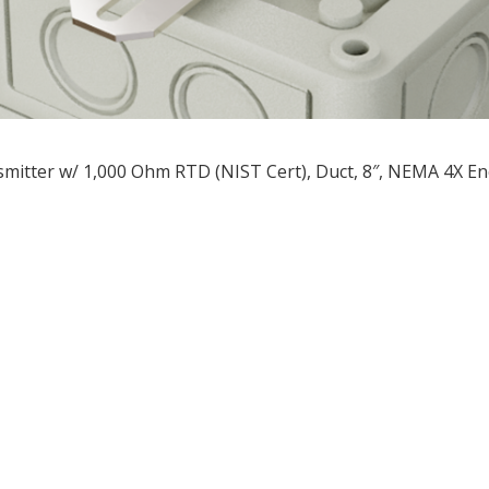
mitter w/ 1,000 Ohm RTD (NIST Cert), Duct, 8″, NEMA 4X E
ều
ớng
t