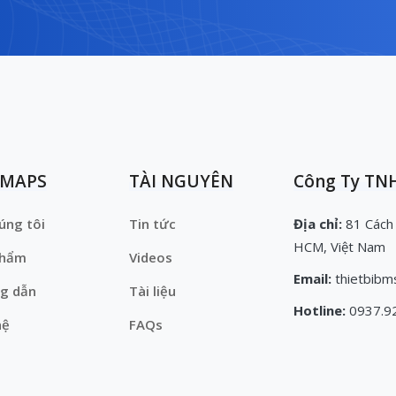
EMAPS
TÀI NGUYÊN
Công Ty TNH
úng tôi
Tin tức
Địa chỉ:
81 Cách
HCM, Việt Nam
phẩm
Videos
Email:
thietbibm
g dẫn
Tài liệu
Hotline:
0937.9
hệ
FAQs