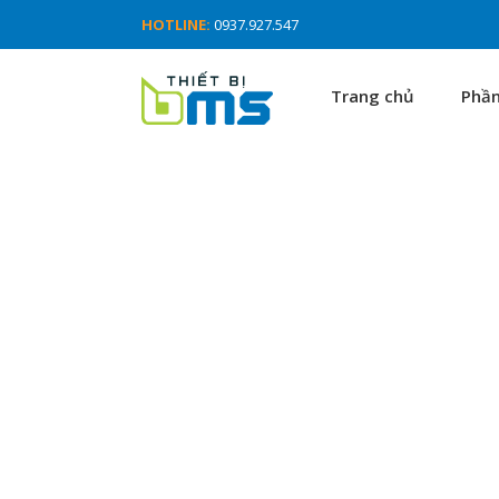
HOTLINE:
0937.927.547
Trang chủ
Phầ