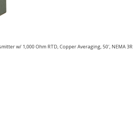
mitter w/ 1,000 Ohm RTD, Copper Averaging, 50′, NEMA 3R
ều
ớng
t