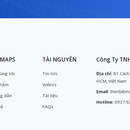
EMAPS
TÀI NGUYÊN
Công Ty TNH
úng tôi
Tin tức
Địa chỉ:
81 Cách
HCM, Việt Nam
phẩm
Videos
Email:
thietbibm
g dẫn
Tài liệu
Hotline:
0937.9
hệ
FAQs