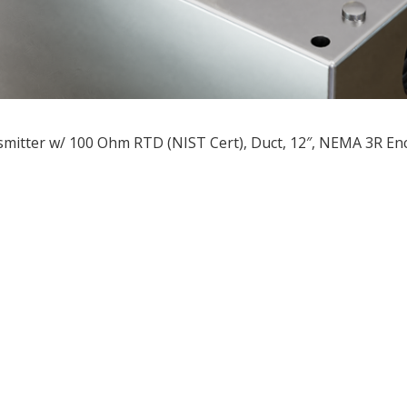
mitter w/ 100 Ohm RTD (NIST Cert), Duct, 12″, NEMA 3R En
ều
ớng
t