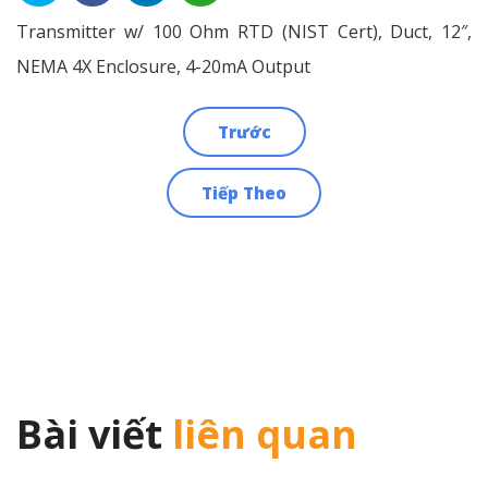
Transmitter w/ 100 Ohm RTD (NIST Cert), Duct, 12″,
NEMA 4X Enclosure, 4-20mA Output
Trước
Điều
Tiếp Theo
hướng
bài
viết
Bài viết
liên quan