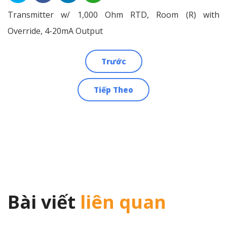
Transmitter w/ 1,000 Ohm RTD, Room (R) with
Override, 4-20mA Output
Trước
Điều
Tiếp Theo
hướng
bài
viết
Bài viết
liên quan