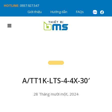
HOTLINE:
0937.927.547
Giới thiệu
Hướng dẫn
FAQs
A/TT1K-LTS-4-4X-30′
28 Tháng mười một, 2024