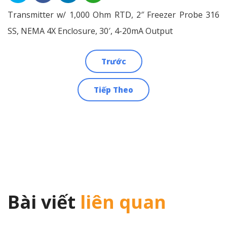
Transmitter w/ 1,000 Ohm RTD, 2″ Freezer Probe 316
SS, NEMA 4X Enclosure, 30′, 4-20mA Output
Trước
Điều
Tiếp Theo
hướng
bài
viết
Bài viết
liên quan