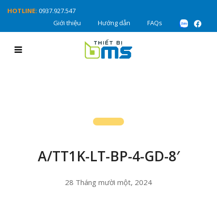
HOTLINE:
0937.927.547
Giới thiệu
Hướng dẫn
FAQs
A/TT1K-LT-BP-4-GD-8′
28 Tháng mười một, 2024