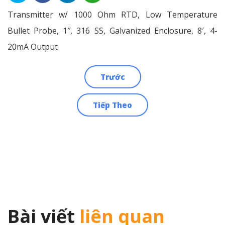
Transmitter w/ 1000 Ohm RTD, Low Temperature
Bullet Probe, 1″, 316 SS, Galvanized Enclosure, 8′, 4-
20mA Output
Trước
Điều
Tiếp Theo
hướng
bài
viết
Bài viết
liên quan