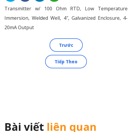
Transmitter w/ 100 Ohm RTD, Low Temperature
Immersion, Welded Well, 4″, Galvanized Enclosure, 4-
20mA Output
Trước
Điều
Tiếp Theo
hướng
bài
viết
Bài viết
liên quan