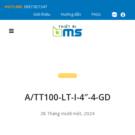
HOTLINE:
0937.927.547
Giới thiệu
Hướng dẫn
FAQs
A/TT100-LT-I-4″-4-GD
28 Tháng mười một, 2024