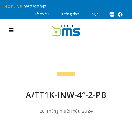
HOTLINE:
0937.927.547
Giới thiệu
Hướng dẫn
FAQs
A/TT1K-INW-4″-2-PB
28 Tháng mười một, 2024