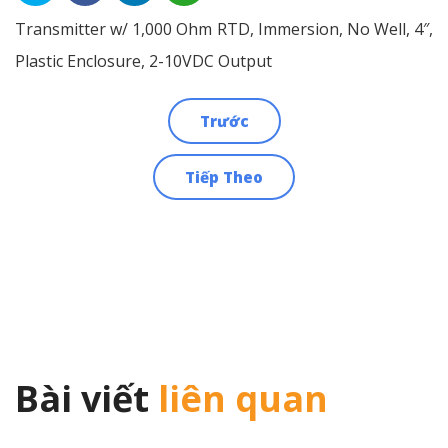
Transmitter w/ 1,000 Ohm RTD, Immersion, No Well, 4″,
Plastic Enclosure, 2-10VDC Output
Trước
Điều
Tiếp Theo
hướng
bài
viết
Bài viết
liên quan