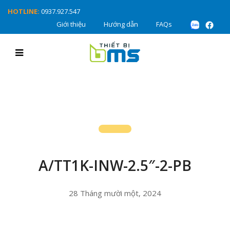
HOTLINE:
0937.927.547
Giới thiệu
Hướng dẫn
FAQs
A/TT1K-INW-2.5″-2-PB
28 Tháng mười một, 2024