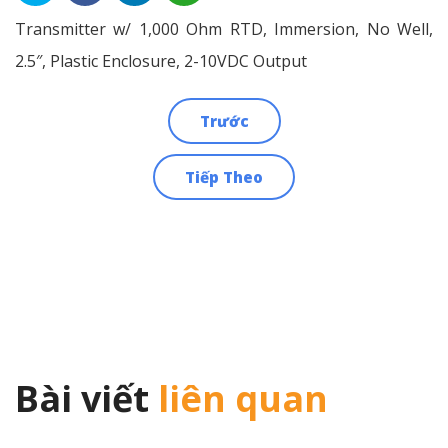
Transmitter w/ 1,000 Ohm RTD, Immersion, No Well,
2.5″, Plastic Enclosure, 2-10VDC Output
Trước
Điều
Tiếp Theo
hướng
bài
viết
Bài viết
liên quan