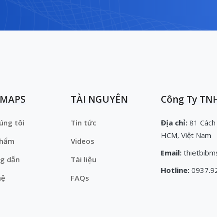
EMAPS
TÀI NGUYÊN
Công Ty TNH
úng tôi
Tin tức
Địa chỉ:
81 Cách
HCM, Việt Nam
phẩm
Videos
Email:
thietbibm
g dẫn
Tài liệu
Hotline:
0937.9
hệ
FAQs