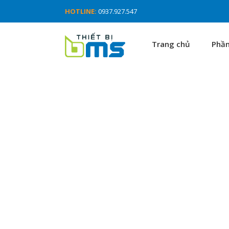
HOTLINE:
0937.927.547
Trang chủ
Phầ