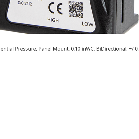
rential Pressure, Panel Mount, 0.10 inWC, BiDirectional, +/ 
ều
ớng
t