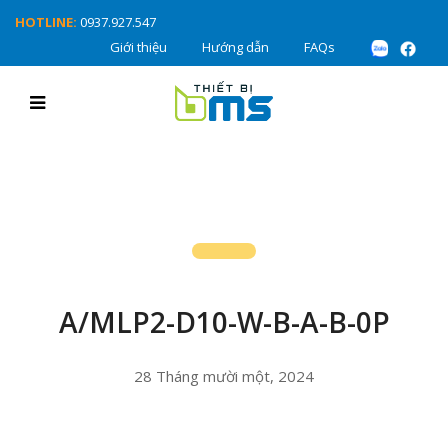
HOTLINE:
0937.927.547
Giới thiệu
Hướng dẫn
FAQs
A/MLP2-D10-W-B-A-B-0P
28 Tháng mười một, 2024