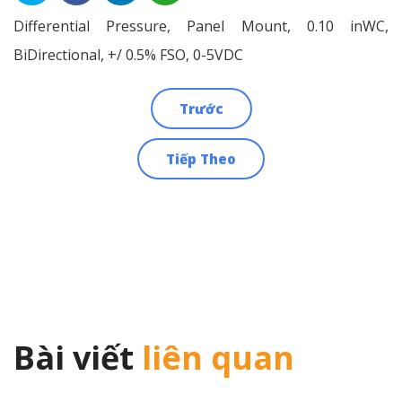
Differential Pressure, Panel Mount, 0.10 inWC,
BiDirectional, +/ 0.5% FSO, 0-5VDC
Trước
Điều
Tiếp Theo
hướng
bài
viết
Bài viết
liên quan