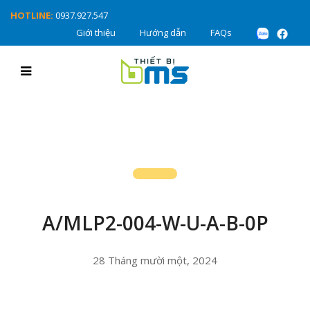
HOTLINE:
0937.927.547
Giới thiệu
Hướng dẫn
FAQs
A/MLP2-004-W-U-A-B-0P
28 Tháng mười một, 2024