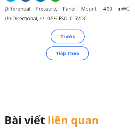
Differential Pressure, Panel Mount, 4.00 inWC,
UniDirectional, +/- 0.5% FSO, 0-5VDC
Trước
Điều
Tiếp Theo
hướng
bài
viết
Bài viết
liên quan