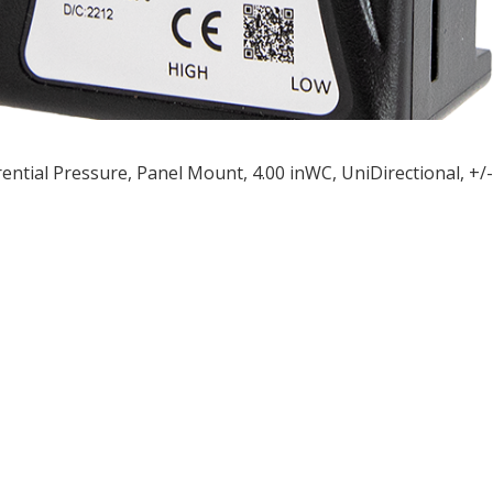
rential Pressure, Panel Mount, 4.00 inWC, UniDirectional, +
ều
ớng
t