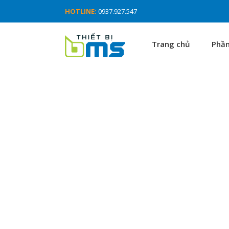
HOTLINE:
0937.927.547
Trang chủ
Phầ