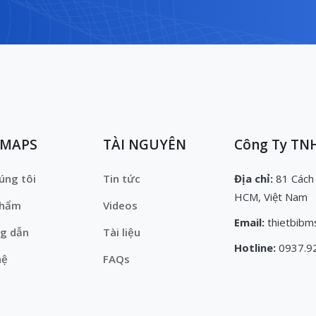
EMAPS
TÀI NGUYÊN
Công Ty TNH
úng tôi
Tin tức
Địa chỉ:
81 Cách
HCM, Việt Nam
phẩm
Videos
Email:
thietbibm
g dẫn
Tài liệu
Hotline:
0937.9
hệ
FAQs