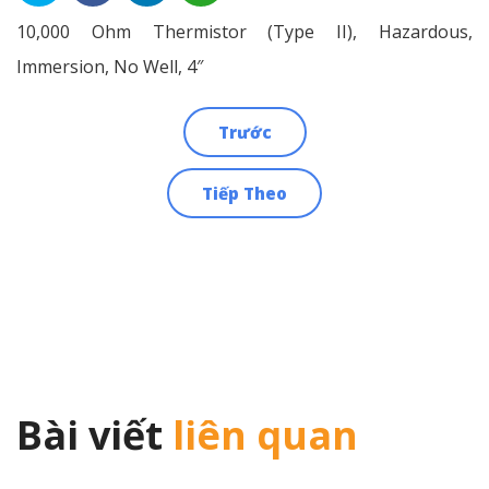
10,000 Ohm Thermistor (Type II), Hazardous,
Immersion, No Well, 4″
Trước
Điều
Tiếp Theo
hướng
bài
viết
Bài viết
liên quan