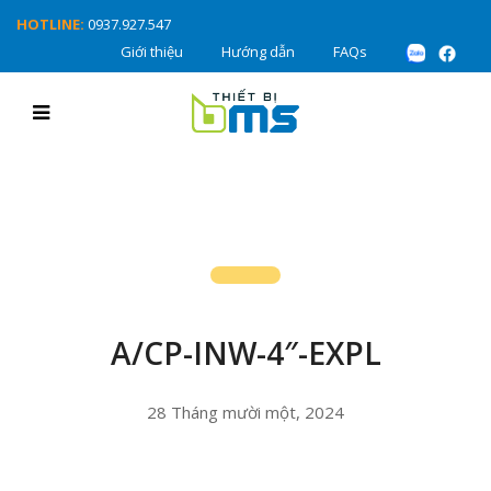
HOTLINE:
0937.927.547
Giới thiệu
Hướng dẫn
FAQs
A/CP-INW-4″-EXPL
28 Tháng mười một, 2024