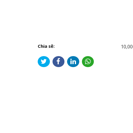
Chia sẽ:
10,00
Đi
hư
bài
viế