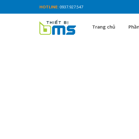
HOTLINE:
0937.927.547
Trang chủ
Phầ