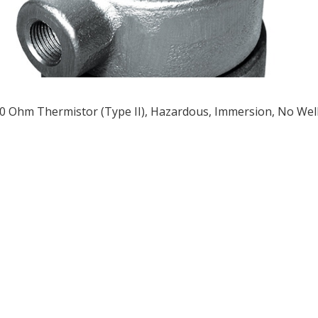
0 Ohm Thermistor (Type II), Hazardous, Immersion, No Well,
ều
ớng
t