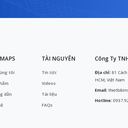
EMAPS
TÀI NGUYÊN
Công Ty TNH
úng tôi
Tin tức
Địa chỉ:
81 Cách
HCM, Việt Nam
phẩm
Videos
Email:
thietbibm
g dẫn
Tài liệu
Hotline:
0937.9
hệ
FAQs