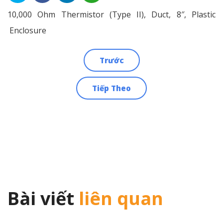
10,000 Ohm Thermistor (Type II), Duct, 8″, Plastic
Enclosure
Trước
Điều
Tiếp Theo
hướng
bài
viết
Bài viết
liên quan