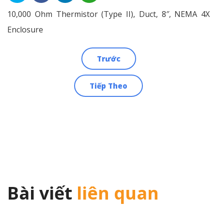
10,000 Ohm Thermistor (Type II), Duct, 8″, NEMA 4X
Enclosure
Trước
Điều
Tiếp Theo
hướng
bài
viết
Bài viết
liên quan