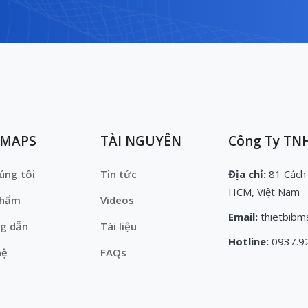
EMAPS
TÀI NGUYÊN
Công Ty TNH
úng tôi
Tin tức
Địa chỉ:
81 Cách
HCM, Việt Nam
phẩm
Videos
Email:
thietbibm
g dẫn
Tài liệu
Hotline:
0937.9
hệ
FAQs