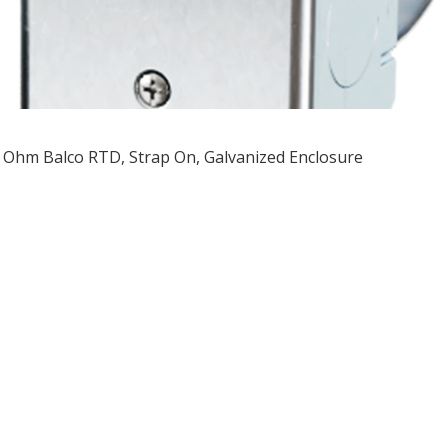
 Ohm Balco RTD, Strap On, Galvanized Enclosure
ều
ớng
t