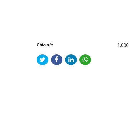
Chia sẽ:
1,000
Đi
hư
bài
viế