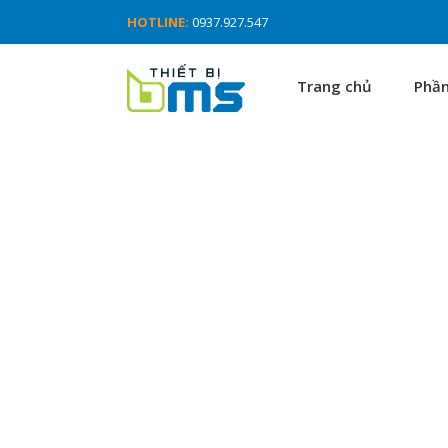
HOTLINE:
0937.927.547
Trang chủ
Phầ