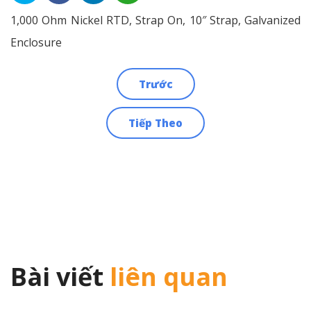
1,000 Ohm Nickel RTD, Strap On, 10″ Strap, Galvanized
Enclosure
Trước
Điều
Tiếp Theo
hướng
bài
viết
Bài viết
liên quan