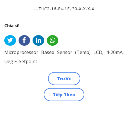
Chia sẽ:
Microprocessor Based Sensor (Temp) LCD, 4-20mA,
Deg F, Setpoint
Trước
Điều
Tiếp Theo
hướng
bài
viết