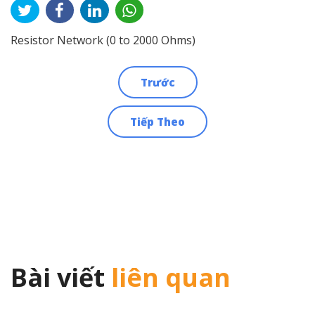
Resistor Network (0 to 2000 Ohms)
Trước
Điều
Tiếp Theo
hướng
bài
viết
Bài viết
liên quan