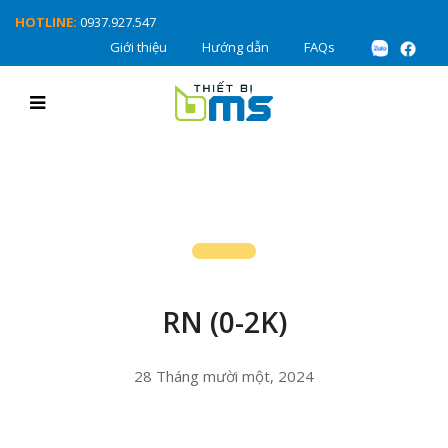
HOTLINE:
0937.927.547
Giới thiệu
Hướng dẫn
FAQs
RN (0-2K)
28 Tháng mười một, 2024