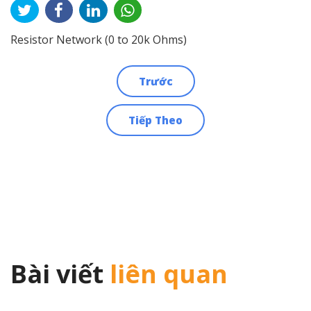
Resistor Network (0 to 20k Ohms)
Trước
Điều
Tiếp Theo
hướng
bài
viết
Bài viết
liên quan