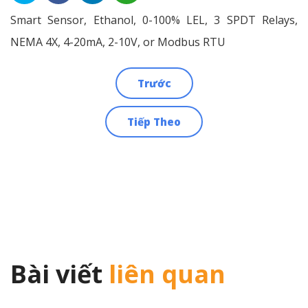
Smart Sensor, Ethanol, 0-100% LEL, 3 SPDT Relays,
NEMA 4X, 4-20mA, 2-10V, or Modbus RTU
Trước
Điều
Tiếp Theo
hướng
bài
viết
Bài viết
liên quan