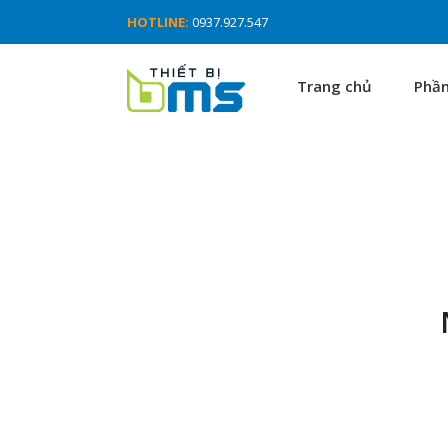
HOTLINE:
0937.927.547
Trang chủ
Phầ