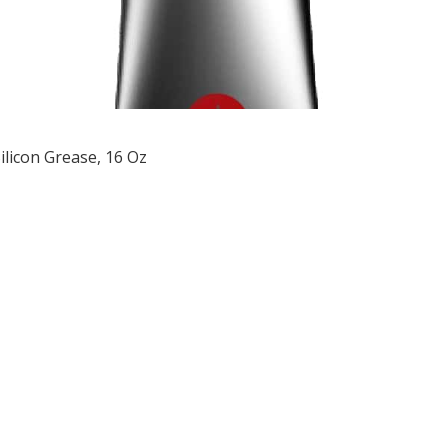
licon Grease, 16 Oz
ều
ớng
t