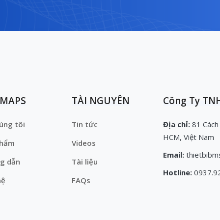
EMAPS
TÀI NGUYÊN
Công Ty TNH
úng tôi
Tin tức
Địa chỉ:
81 Cách
HCM, Việt Nam
phẩm
Videos
Email:
thietbibm
g dẫn
Tài liệu
Hotline:
0937.9
hệ
FAQs