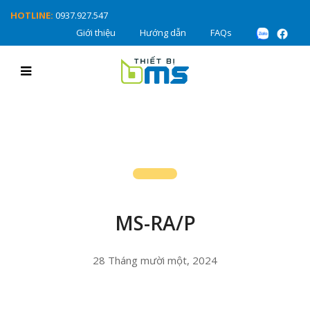
HOTLINE:
0937.927.547
Giới thiệu
Hướng dẫn
FAQs
MS-RA/P
28 Tháng mười một, 2024