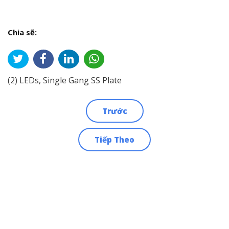
Chia sẽ:
(2) LEDs, Single Gang SS Plate
Trước
Điều
Tiếp Theo
hướng
bài
viết