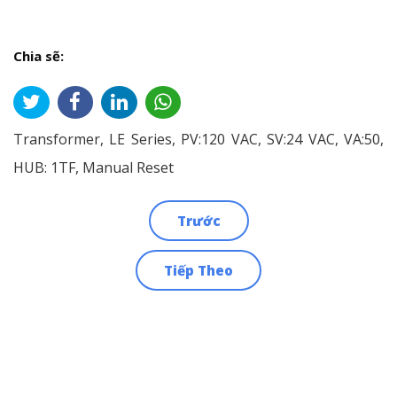
Chia sẽ:
Transformer, LE Series, PV:120 VAC, SV:24 VAC, VA:50,
HUB: 1TF, Manual Reset
Trước
Điều
Tiếp Theo
hướng
bài
viết