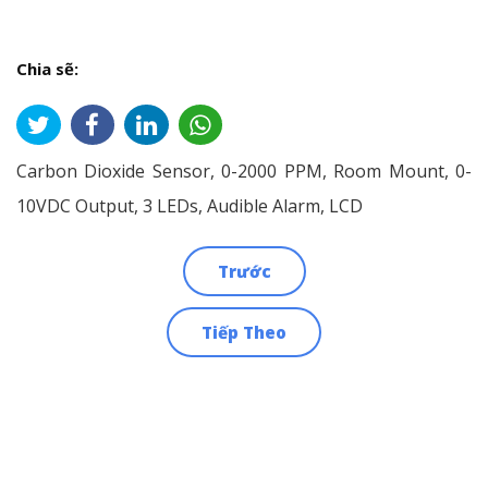
Chia sẽ:
Carbon Dioxide Sensor, 0-2000 PPM, Room Mount, 0-
10VDC Output, 3 LEDs, Audible Alarm, LCD
Trước
Điều
Tiếp Theo
hướng
bài
viết