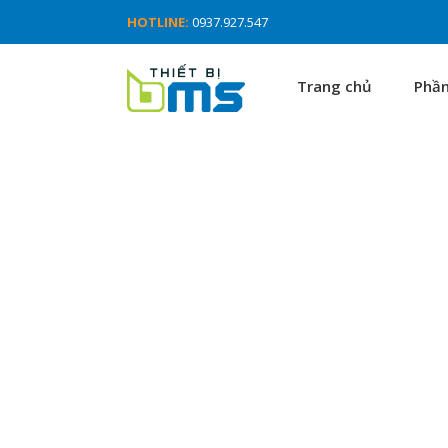
HOTLINE:
0937.927.547
Trang chủ
Phầ