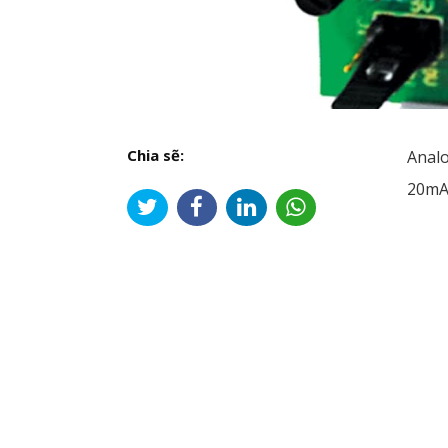
Chia sẽ:
Analo
20mA)
Đi
hư
bài
viế