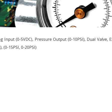
g Input (0-5VDC), Pressure Output (0-10PSI), Dual Valve, E
, (0-15PSI, 0-20PSI)
ều
ớng
t