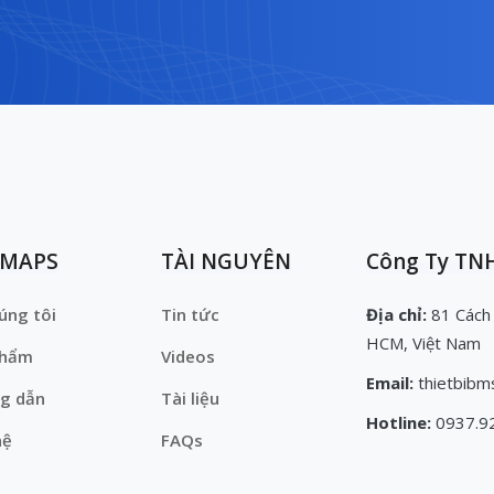
EMAPS
TÀI NGUYÊN
Công Ty TNH
úng tôi
Tin tức
Địa chỉ:
81 Cách
HCM, Việt Nam
phẩm
Videos
Email:
thietbibm
g dẫn
Tài liệu
Hotline:
0937.9
hệ
FAQs