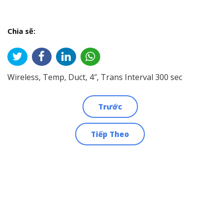
Chia sẽ:
Wireless, Temp, Duct, 4″, Trans Interval 300 sec
Trước
Điều
Tiếp Theo
hướng
bài
viết