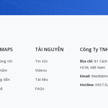
EMAPS
TÀI NGUYÊN
Công Ty TNH
úng tôi
Tin tức
Địa chỉ:
81 Cách
HCM, Việt Nam
phẩm
Videos
Email:
thietbibm
g dẫn
Tài liệu
Hotline:
0937.9
hệ
FAQs