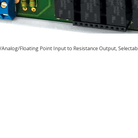
nalog/Floating Point Input to Resistance Output, Selecta
ều
ớng
t