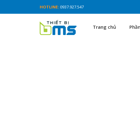
HOTLINE:
0937.927.547
Trang chủ
Phầ