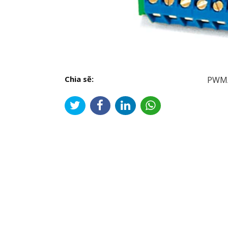
Chia sẽ:
PWM/A
Đi
hư
bài
viế