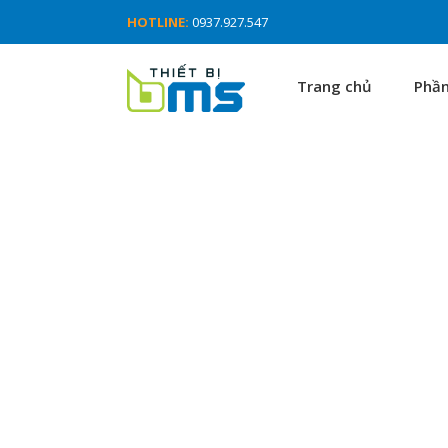
HOTLINE:
0937.927.547
Trang chủ
Phầ