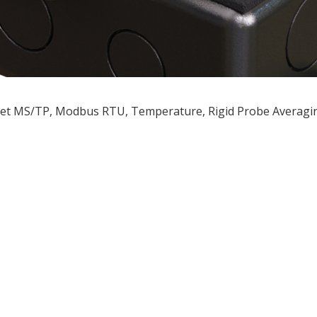
t MS/TP, Modbus RTU, Temperature, Rigid Probe Averaging,
ều
ớng
t