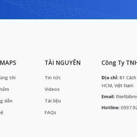
EMAPS
TÀI NGUYÊN
Công Ty TNH
úng tôi
Tin tức
Địa chỉ:
81 Cách
HCM, Việt Nam
phẩm
Videos
Email:
thietbibm
g dẫn
Tài liệu
Hotline:
0937.9
hệ
FAQs