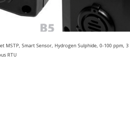
et MSTP, Smart Sensor, Hydrogen Sulphide, 0-100 ppm, 3 
us RTU
ều
ớng
t