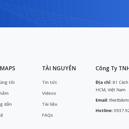
EMAPS
TÀI NGUYÊN
Công Ty TNH
úng tôi
Tin tức
Địa chỉ:
81 Cách
HCM, Việt Nam
phẩm
Videos
Email:
thietbibm
g dẫn
Tài liệu
Hotline:
0937.9
hệ
FAQs