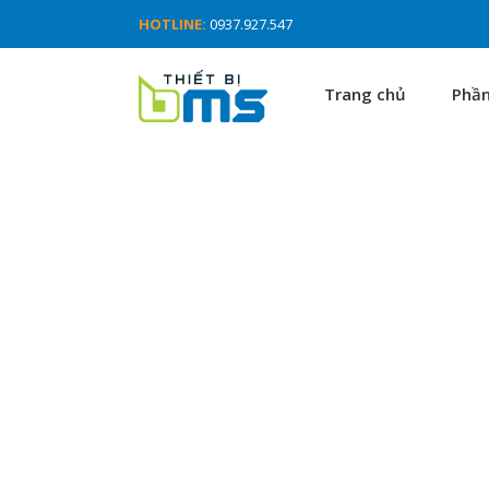
HOTLINE:
0937.927.547
Trang chủ
Phầ