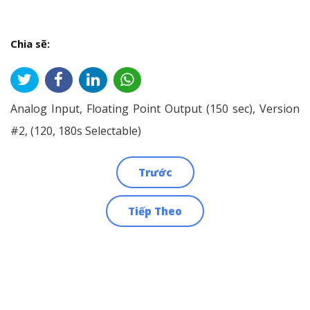
Chia sẽ:
Analog Input, Floating Point Output (150 sec), Version
#2, (120, 180s Selectable)
Trước
Điều
Tiếp Theo
hướng
bài
viết