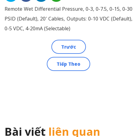
Remote Wet Differential Pressure, 0-3, 0-7.5, 0-15, 0-30
PSID (Default), 20′ Cables, Outputs: 0-10 VDC (Default),
0-5 VDC, 4-20mA (Selectable)
Trước
Điều
Tiếp Theo
hướng
bài
viết
Bài viết
liên quan