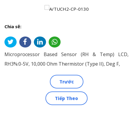
Chia sẽ:
Microprocessor Based Sensor (RH & Temp) LCD,
RH3%:0-5V, 10,000 Ohm Thermistor (Type II), Deg F,
Trước
Điều
Tiếp Theo
hướng
bài
viết