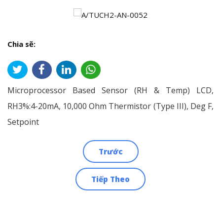
Chia sẽ:
Microprocessor Based Sensor (RH & Temp) LCD,
RH3%:4-20mA, 10,000 Ohm Thermistor (Type III), Deg F,
Setpoint
Trước
Điều
Tiếp Theo
hướng
bài