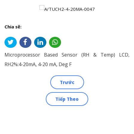
Chia sẽ:
Microprocessor Based Sensor (RH & Temp) LCD,
RH2%:4-20mA, 4-20 mA, Deg F
Trước
Điều
Tiếp Theo
hướng
bài
viết