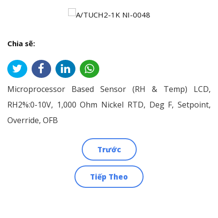
Chia sẽ:
Microprocessor Based Sensor (RH & Temp) LCD,
RH2%:0-10V, 1,000 Ohm Nickel RTD, Deg F, Setpoint,
Override, OFB
Trước
Điều
Tiếp Theo
hướng
bài