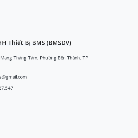
H Thiết Bị BMS (BMSDV)
 Mạng Tháng Tám, Phường Bến Thành, TP
s@gmail.com
27.547