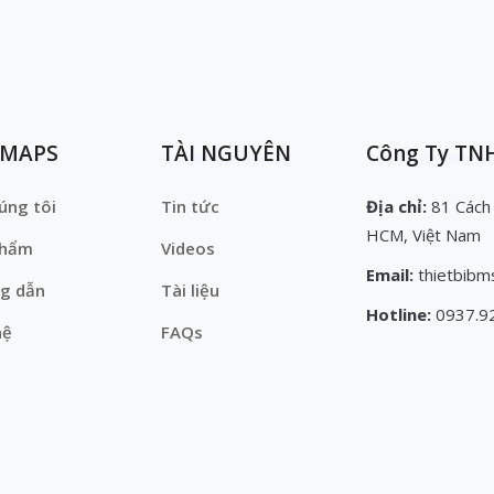
EMAPS
TÀI NGUYÊN
Công Ty TNH
úng tôi
Tin tức
Địa chỉ:
81 Cách
HCM, Việt Nam
phẩm
Videos
Email:
thietbibm
g dẫn
Tài liệu
Hotline:
0937.9
hệ
FAQs