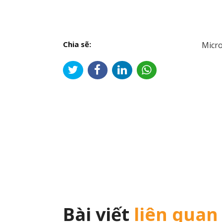
Chia sẽ:
Micro
Đi
hư
bài
viế
Bài viết
liên quan