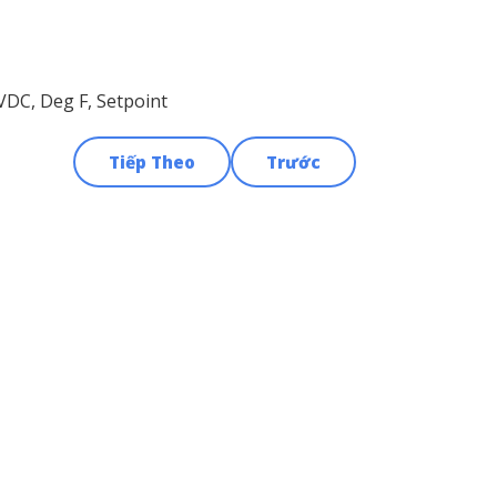
DC, Deg F, Setpoint
Tiếp Theo
Trước