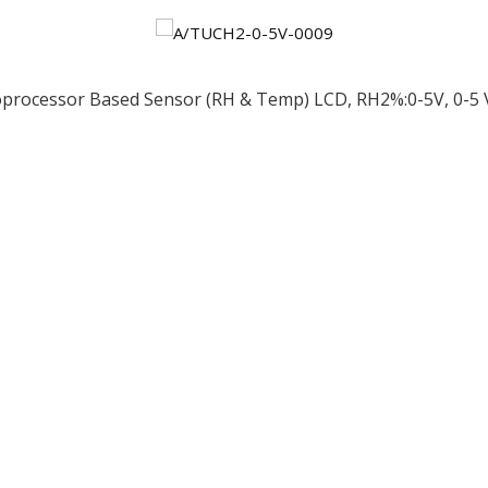
processor Based Sensor (RH & Temp) LCD, RH2%:0-5V, 0-5 V
ều
ớng
t