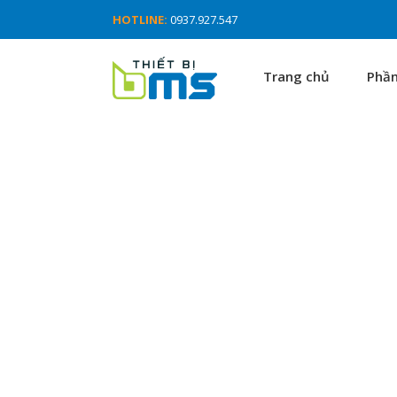
HOTLINE:
0937.927.547
Trang chủ
Phầ