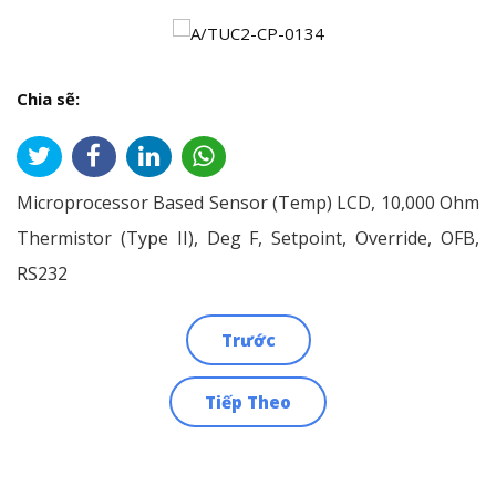
Chia sẽ:
Microprocessor Based Sensor (Temp) LCD, 10,000 Ohm
Thermistor (Type II), Deg F, Setpoint, Override, OFB,
RS232
Trước
Điều
Tiếp Theo
hướng
bài