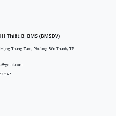
H Thiết Bị BMS (BMSDV)
 Mạng Tháng Tám, Phường Bến Thành, TP
s@gmail.com
27.547