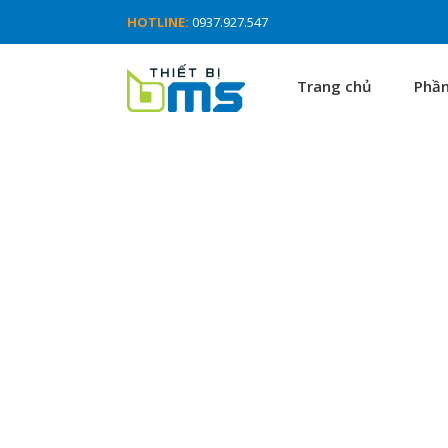
HOTLINE:
0937.927.547
Trang chủ
Phầ