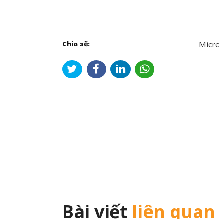
Chia sẽ:
Micro
Đi
hư
bài
viế
Bài viết
liên quan