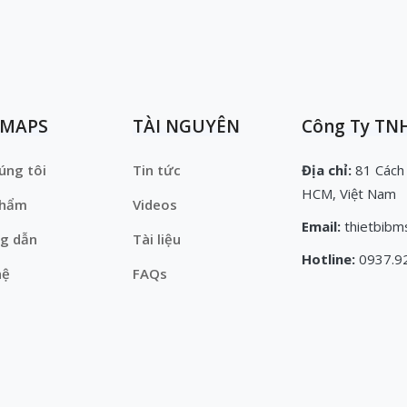
EMAPS
TÀI NGUYÊN
Công Ty TNH
úng tôi
Tin tức
Địa chỉ:
81 Cách
HCM, Việt Nam
phẩm
Videos
Email:
thietbibm
g dẫn
Tài liệu
Hotline:
0937.9
hệ
FAQs