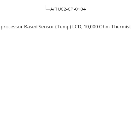
processor Based Sensor (Temp) LCD, 10,000 Ohm Thermistor
ều
ớng
t