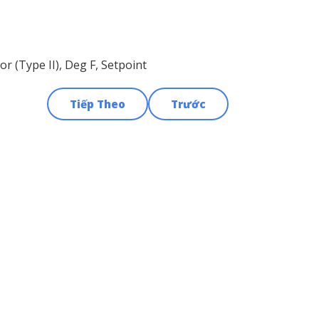
 (Type II), Deg F, Setpoint
Tiếp Theo
Trước