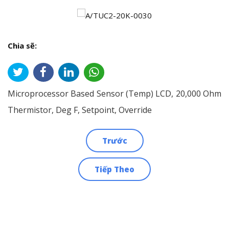
Chia sẽ:
Microprocessor Based Sensor (Temp) LCD, 20,000 Ohm
Thermistor, Deg F, Setpoint, Override
Trước
Điều
Tiếp Theo
hướng
bài
viết